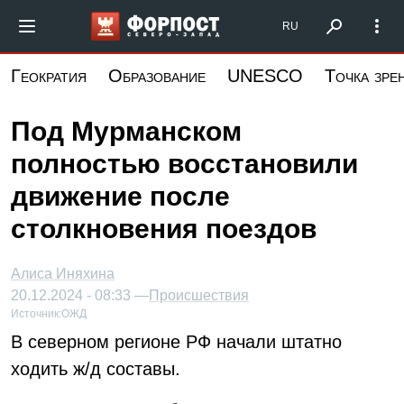
Перейти
Форпост Северо-Запад
RU
к
основному
Геократия
Образование
UNESCO
Точка зре
содержанию
Под Мурманском
полностью восстановили
движение после
столкновения поездов
Алиса Иняхина
20.12.2024 - 08:33 —
Происшествия
Источник:
ОЖД
В северном регионе РФ начали штатно
ходить ж/д составы.