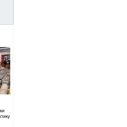
ки
ктику