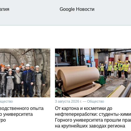
атия
Google Новости
Общество
3 августа 2026 г. — Общество
зводственного опыта
От картона и косметики до
о университета
нефтепереработки: студенты-хими
тро
Горного университета прошли пра
на крупнейших заводах региона