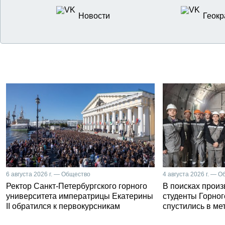
Новости
Геокр
6 августа 2026 г. — Общество
4 августа 2026 г. — 
Ректор Санкт-Петербургского горного
В поисках прои
университета императрицы Екатерины
студенты Горног
II обратился к первокурсникам
спустились в ме