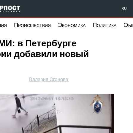
Форпост Северо-Запад
RU
ния
Происшествия
Экономика
Политика
Об
МИ: в Петербурге
рии добавили новый
Валерия Оганова