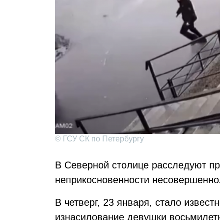
© ГСУ СК по Петербургу
В Северной столице расследуют пр
неприкосновенности несовершенно
В четверг, 23 января, стало извест
изнасилование девушки восьмилетн