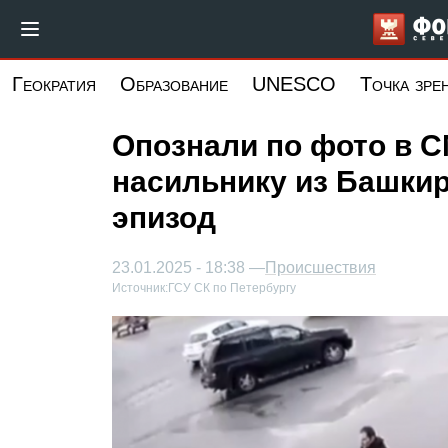
Перейти
к
основному
Геократия
Образование
UNESCO
Точка зре
содержанию
Опознали по фото в С
насильнику из Башки
эпизод
23.01.2025 - 18:38 —
Происшествия
Источник:
ГСУ СК по Петербургу