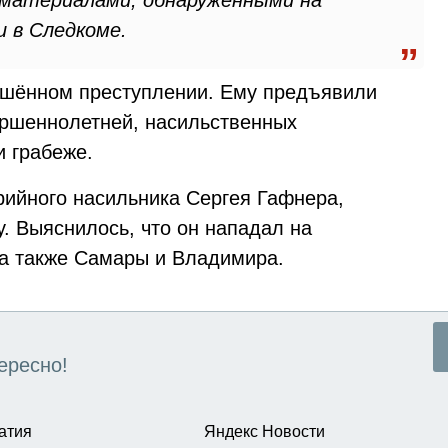
 материалами, обнаруженными на
 в Следкоме.
ршённом преступлении. Ему предъявили
ершеннолетней, насильственных
и грабеже.
ийного насильника Сергея Гафнера,
у. Выяснилось, что он нападал на
 а также Самары и Владимира.
ересно!
атия
Яндекс Новости