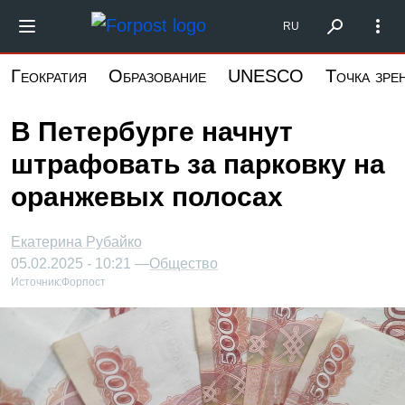
Перейти
Форпост Северо-Запад
RU
к
основному
Геократия
Образование
UNESCO
Точка зре
содержанию
В Петербурге начнут
штрафовать за парковку на
оранжевых полосах
Екатерина Рубайко
05.02.2025 - 10:21 —
Общество
Источник:
Форпост