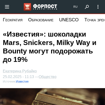
Перейти
Форпост Северо-Запад
RU
к
основному
Геократия
Образование
UNESCO
Точка зре
содержанию
«Известия»: шоколадки
Mars, Snickers, Milky Way и
Bounty могут подорожать
до 19%
Екатерина Рубайко
25.02.2025 - 11:13 —
Общество
Источник:
Известия