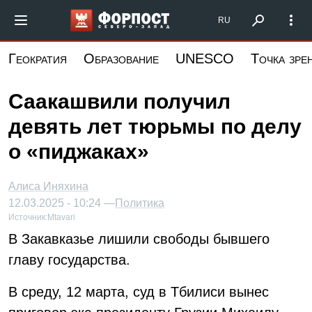
Перейти
Форпост Северо-Запад
RU
к
основному
Геократия
Образование
UNESCO
Точка зре
содержанию
Саакашвили получил
девять лет тюрьмы по делу
о «пиджаках»
Алиса Иняхина
12.03.2025 - 10:24 —
Политика
Источник:
Mtavari
В Закавказье лишили свободы бывшего
главу государства.
В среду, 12 марта, суд в Тбилиси вынес