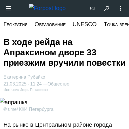
Перейти
Форпост Северо-Запад
RU
к
основному
Геократия
Образование
UNESCO
Точка зре
содержанию
В ходе рейда на
Апраксином дворе 33
приезжим вручили повестки
Екатерина Рубайко
21.03.2025 - 11:24 —
Общество
Источник:
Игорь Потапенко
© t.me/ ККИ Петербурга
На рынке в Центральном районе города