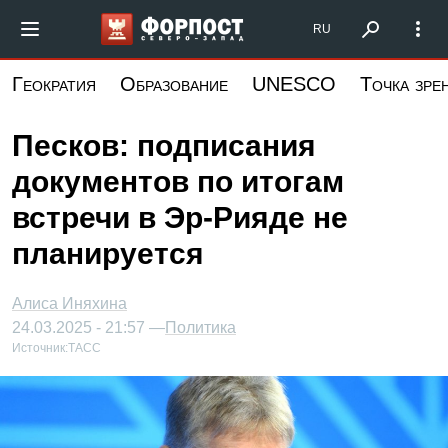
Перейти
Форпост Северо-Запад
RU
к
основному
Геократия
Образование
UNESCO
Точка зре
содержанию
Песков: подписания
документов по итогам
встречи в Эр-Рияде не
планируется
Алиса Иняхина
24.03.2025 - 21:57 —
Политика
Источник:
ТАСС