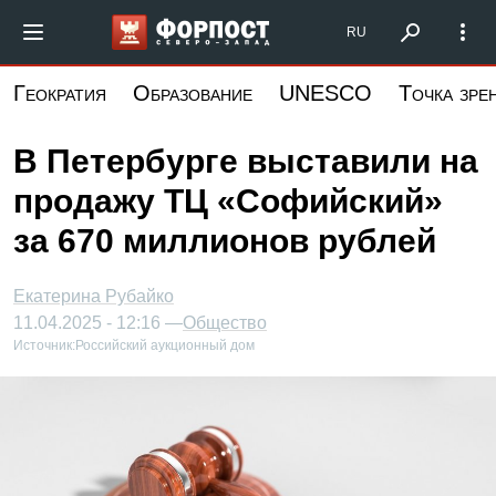
Перейти
Форпост Северо-Запад
RU
к
основному
Геократия
Образование
UNESCO
Точка зре
содержанию
В Петербурге выставили на
продажу ТЦ «Софийский»
за 670 миллионов рублей
Екатерина Рубайко
11.04.2025 - 12:16 —
Общество
Источник:
Российский аукционный дом