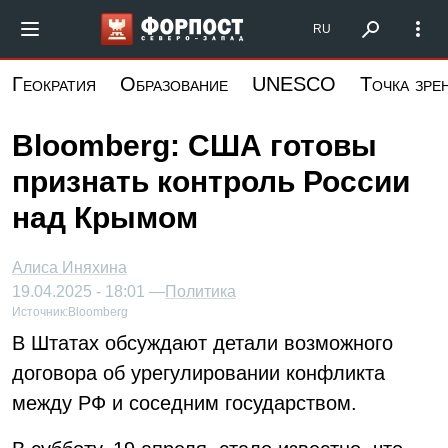
Перейти
Форпост Северо-Запад
RU
к
основному
Геократия
Образование
UNESCO
Точка зре
содержанию
Bloomberg: США готовы
признать контроль России
над Крымом
Алиса Иняхина
19.04.2025 - 18:01 —
Политика
Источник:
Bloomberg
В Штатах обсуждают детали возможного
договора об урегулировании конфликта
между РФ и соседним государством.