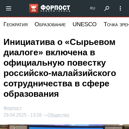
Перейти
Форпост Северо-Запад
RU
к
основному
Геократия
Образование
UNESCO
Точка зре
содержанию
Инициатива о «Сырьевом
диалоге» включена в
официальную повестку
российско-малайзийского
сотрудничества в сфере
образования
Форпост
29.04.2025 - 13:26 —
Общество