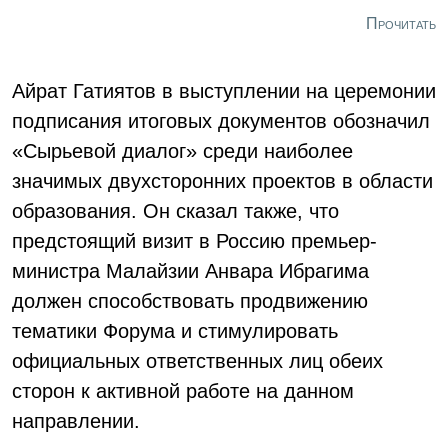
инноваций» В зале, помимо студентов и аспирантов
Прочитать
старейшего технического вуза страны, присутствовали
молодые люди и девушки еще из пяти вузов города:
ЛЭТИ, СПбГУ, ВШЭ, Политехнического и Морского
Айрат Гатиятов в выступлении на церемонии
технического университетов.
подписания итоговых документов обозначил
«Сырьевой диалог» среди наиболее
значимых двухсторонних проектов в области
образования. Он сказал также, что
предстоящий визит в Россию премьер-
министра Малайзии Анвара Ибрагима
должен способствовать продвижению
тематики Форума и стимулировать
официальных ответственных лиц обеих
сторон к активной работе на данном
направлении.