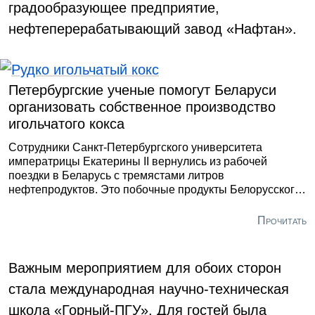
градообразующее предприятие,
нефтеперерабатывающий завод «Нафтан».
Петербургские ученые помогут Беларуси
организовать собственное производство
игольчатого кокса
Сотрудники Санкт-Петербургского университета
императрицы Екатерины II вернулись из рабочей
поездки в Беларусь с тремястами литров
нефтепродуктов. Это побочные продукты Белорусского
государственного концерна по нефти и химии
«Белнефтехим». По оценке петербургских ученых они
Прочитать
могут служить качественным сырьем для производства
наиболее ценного вида кокса – игольчатого, который
характеризуется минимальным содержанием примесей.
Важным мероприятием для обоих сторон
Он незаменим, например, при выпуске электродов для
стала международная научно-техническая
современных электродуговых металлургических печей.
школа «Горный-ПГУ». Для гостей была