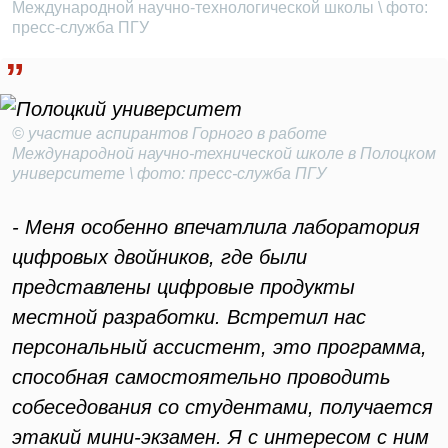
Международной научно-технологической школы \ фото:
пресс-служба ПГУ
© участие аспирантов Горного в работе
Международной научно-технической школе в Полоцком
университете \ фото: пресс-служба ПГУ
- Меня особенно впечатлила лаборатория
цифровых двойников, где были
представлены цифровые продукты
местной разработки. Встретил нас
персональный ассистент, это программа,
способная самостоятельно проводить
собеседования со студентами, получается
этакий мини-экзамен. Я с интересом с ним