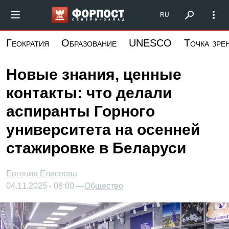
Перейти
Форпост Северо-Запад
RU
к
основному
Геократия
Образование
UNESCO
Точка зре
содержанию
Новые знания, ценные
контакты: что делали
аспиранты Горного
университета на осенней
стажировке в Беларуси
Евгения Елисеева
04.11.2025 - 08:00 —
Общество