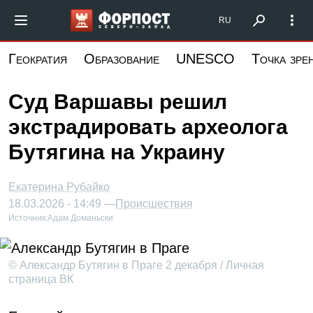
Перейти
Форпост Северо-Запад
RU
к
основному
Геократия
Образование
UNESCO
Точка зре
содержанию
Суд Варшавы решил
экстрадировать археолога
Бутягина на Украину
Екатерина Рубайко
18.03.2026 - 14:49 —
Происшествия
Источник:
Адам Доманьски
© Александр Бутягин в Праге 2 декабря / Личная
страница ВК