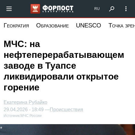
Перейти
Форпост Северо-Запад
RU
к
основному
Геократия
Образование
UNESCO
Точка зре
содержанию
МЧС: на
нефтеперерабатывающем
заводе в Туапсе
ликвидировали открытое
горение
Екатерина Рубайко
29.04.2026 - 18:49 —
Происшествия
Источник:
МЧС России