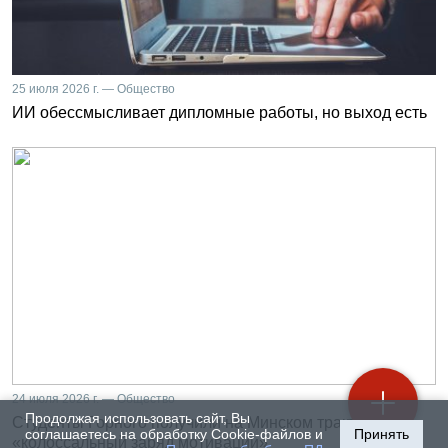
25 июля 2026 г. — Общество
ИИ обессмысливает дипломные работы, но выход есть
24 июля 2026 г. — Общество
Продолжая использовать сайт, Вы
Студенты Горного получили на Минском тракторном
соглашаетесь на обработку Cookie-файлов и
Принять
«колоссальный заряд мотивации»