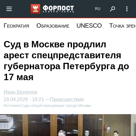
Перейти
Форпост Северо-Запад
RU
к
основному
Геократия
Образование
UNESCO
Точка зре
содержанию
Суд в Москве продлил
арест спецпредставителя
губернатора Петербурга до
17 мая
Иван Шолохов
29.04.2026 - 18:21 —
Происшествия
Источник:
Суды общей юрисдикции города Москвы