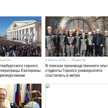
Общество
4 августа 2026 г. — Общество
тербургского горного
В поисках производственного опы
мператрицы Екатерины
студенты Горного университета
первокурсникам
спустились в метро