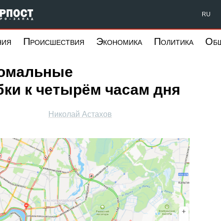
Форпост Северо-Запад
RU
ния
Происшествия
Экономика
Политика
Об
номальные
ки к четырём часам дня
Николай Астахов