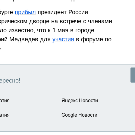
бурге
прибыл
президент России
врическом дворце на встрече с членами
о известно, что к 1 мая в городе
трий Медведев для
участия
в форуме по
.
ересно!
атия
Яндекс Новости
атия
Google Новости