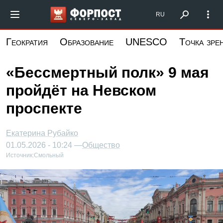
Перейти
Форпост Северо-Запад
RU
к
основному
Геократия
Образование
UNESCO
Точка зре
содержанию
«Бессмертный полк» 9 мая
пройдёт на Невском
проспекте
Екатерина Рубайко
01.05.2026 - 10:24 —
Общество
Источник:
Смольный