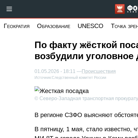
Перейти
к
основному
Геократия
Образование
UNESCO
Точка зре
содержанию
По факту жёсткой пос
возбудили уголовное 
01.05.2026 - 18:11 —
Происшествия
Источник:
Следственный комитет России
© Северо-Западная транспортная прокурат
В регионе СЗФО выясняют обстоят
В пятницу, 1 мая, стало известно, 