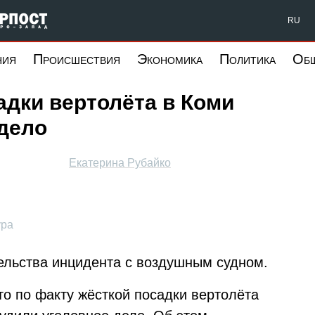
Форпост Северо-Запад
RU
ния
Происшествия
Экономика
Политика
Об
адки вертолёта в Коми
дело
Екатерина Рубайко
ура
ельства инцидента с воздушным судном.
что по факту жёсткой посадки вертолёта