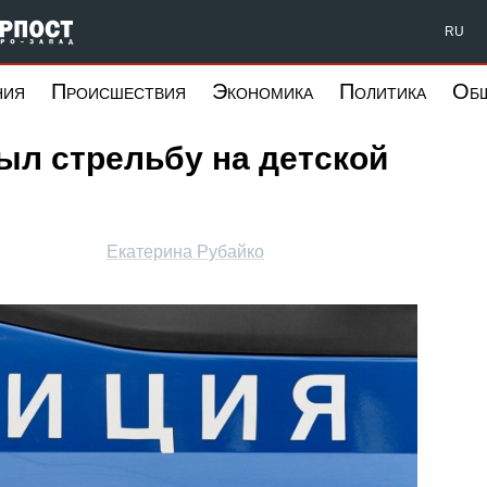
Форпост Северо-Запад
RU
ния
Происшествия
Экономика
Политика
Об
ыл стрельбу на детской
Екатерина Рубайко