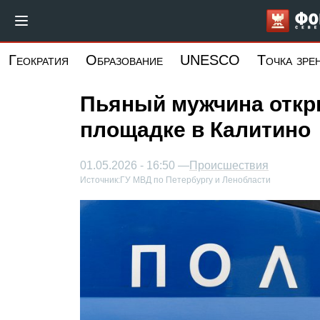
Перейти
к
основному
Геократия
Образование
UNESCO
Точка зре
содержанию
Пьяный мужчина откр
площадке в Калитино
01.05.2026 - 16:50 —
Происшествия
Источник:
ГУ МВД по Петербургу и Ленобласти