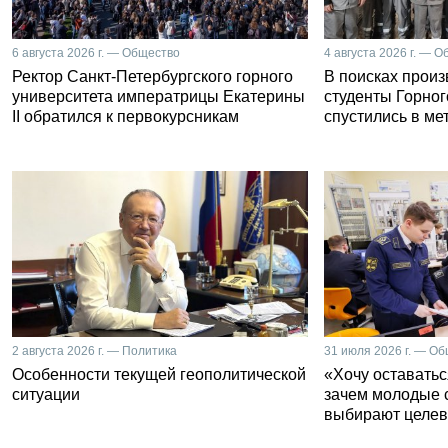
6 августа 2026 г. — Общество
4 августа 2026 г. — 
Ректор Санкт-Петербургского горного
В поисках прои
университета императрицы Екатерины
студенты Горног
II обратился к первокурсникам
спустились в ме
2 августа 2026 г. — Политика
31 июля 2026 г. — О
Особенности текущей геополитической
«Хочу оставатьс
ситуации
зачем молодые 
выбирают целев