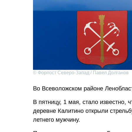
© Форпост Северо-Запад / Павел Долганов
Во Всеволожском районе Леноблас
В пятницу, 1 мая, стало известно, 
деревне Калитино открыли стрельбу
летнего мужчину.