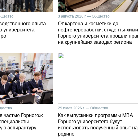
Общество
3 августа 2026 г. — Общество
зводственного опыта
От картона и косметики до
о университета
нефтепереработки: студенты-хими
тро
Горного университета прошли пра
на крупнейших заводах региона
бщество
29 июля 2026 г. — Общество
я частью Горного»:
Как выпускники программы MBA
специалисты
Горного университета будут
ую аспирантуру
использовать полученный опыт на
родине