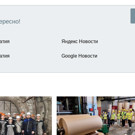
ересно!
атия
Яндекс Новости
атия
Google Новости