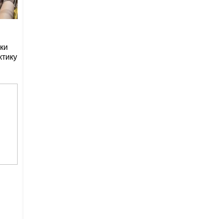
ки
ктику