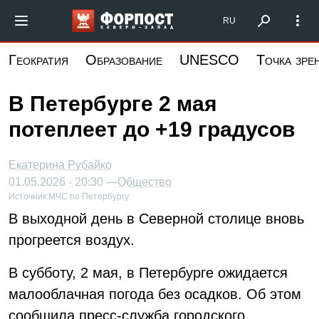
Перейти
Форпост Северо-Запад
RU
к
основному
Геократия
Образование
UNESCO
Точка зре
содержанию
В Петербурге 2 мая
потеплеет до +19 градусов
Екатерина Рубайко
01.05.2026 - 20:30 —
Общество
Источник:
МЧС по Петербургу
В выходной день в Северной столице вновь
прогреется воздух.
В субботу, 2 мая, в Петербурге ожидается
малооблачная погода без осадков. Об этом
сообщила пресс-служба городского