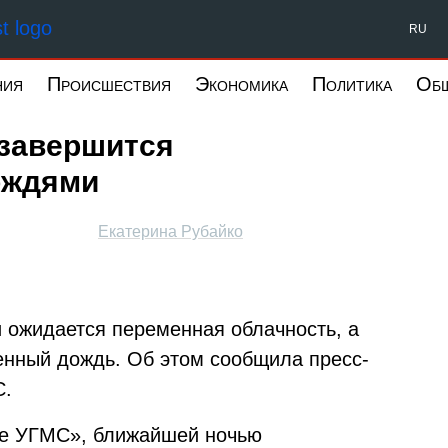
Форпост Северо-Запад
RU
ния
Происшествия
Экономика
Политика
Об
 завершится
ождями
Екатерина Рубайко
и ожидается переменная облачность, а
енный дождь. Об этом сообщила пресс-
С.
е УГМС», ближайшей ночью