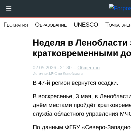
Перейти
к
основному
Геократия
Образование
UNESCO
Точка зре
содержанию
Неделя в Ленобласти
кратковременными д
02.05.2026 - 21:30 —
Общество
Источник:
МЧС по Ленобласти
В 47-й регион вернутся осадки.
В воскресенье, 3 мая, в Ленобласт
днём местами пройдёт кратковрем
служба областного управления МЧ
По данным ФГБУ «Северо-Западно