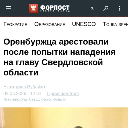
Перейти
Форпост Северо-Запад
RU
к
основному
Геократия
Образование
UNESCO
Точка зре
содержанию
Оренбуржца арестовали
после попытки нападения
на главу Свердловской
области
Екатерина Рубайко
02.05.2026 - 12:51 —
Происшествия
Источник:
Суды Свердловской области