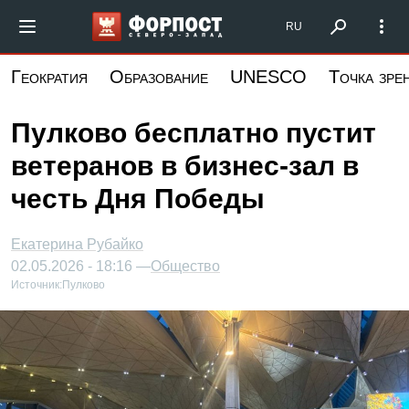
Перейти
Форпост Северо-Запад
RU
к
основному
Геократия
Образование
UNESCO
Точка зре
содержанию
Пулково бесплатно пустит
ветеранов в бизнес-зал в
честь Дня Победы
Екатерина Рубайко
02.05.2026 - 18:16 —
Общество
Источник:
Пулково