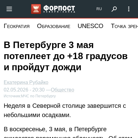
Перейти
Форпост Северо-Запад
RU
к
основному
Геократия
Образование
UNESCO
Точка зре
содержанию
В Петербурге 3 мая
потеплеет до +18 градусов
и пройдут дожди
Екатерина Рубайко
02.05.2026 - 20:30 —
Общество
Источник:
МЧС по Петербургу
Неделя в Северной столице завершится с
небольшими осадками.
В воскресенье, 3 мая, в Петербурге