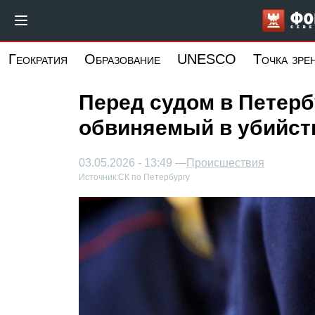
Перейти
к
основному
Геократия
Образование
UNESCO
Точка зре
содержанию
Перед судом в Петерб
обвиняемый в убийст
03.05.2026 - 13:49 —
Происшествия
Источник:
СК по Петербургу