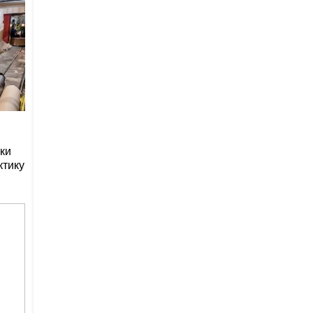
ки
ктику