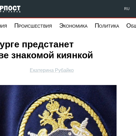
Форпост Северо-Запад
RU
ния
Происшествия
Экономика
Политика
Об
урге предстанет
ве знакомой киянкой
Екатерина Рубайко