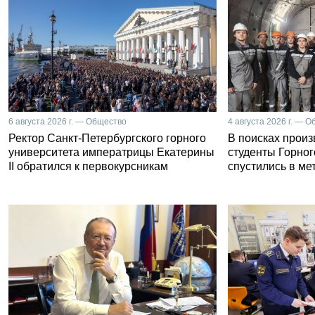
6 августа 2026 г. — Общество
4 августа 2026 г. — 
Ректор Санкт-Петербургского горного
В поисках прои
университета императрицы Екатерины
студенты Горног
II обратился к первокурсникам
спустились в ме