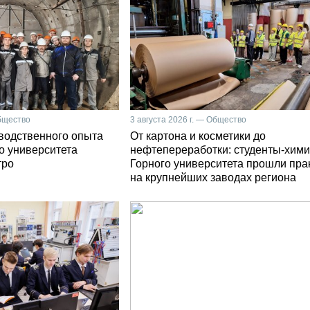
Общество
3 августа 2026 г. — Общество
зводственного опыта
От картона и косметики до
о университета
нефтепереработки: студенты-хими
тро
Горного университета прошли пра
на крупнейших заводах региона