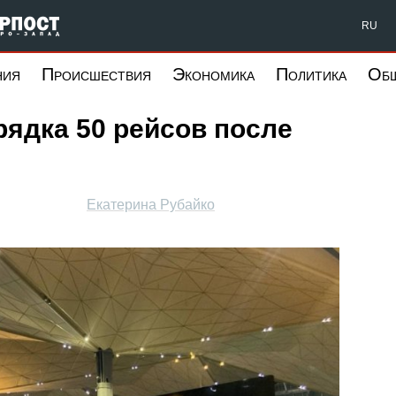
Форпост Северо-Запад
RU
ния
Происшествия
Экономика
Политика
Об
ядка 50 рейсов после
Екатерина Рубайко