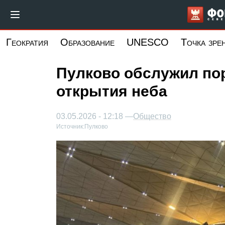
Перейти
к
основному
Геократия
Образование
UNESCO
Точка зре
содержанию
Пулково обслужил пор
открытия неба
03.05.2026 - 12:18 —
Общество
Источник:
Пулково