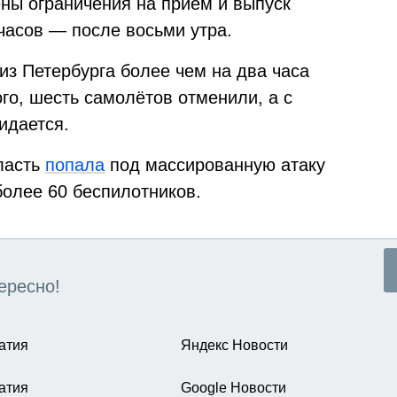
ны ограничения на приём и выпуск
часов — после восьми утра.
из Петербурга более чем на два часа
го, шесть самолётов отменили, а с
идается.
ласть
попала
под массированную атаку
более 60 беспилотников.
ересно!
атия
Яндекс Новости
атия
Google Новости