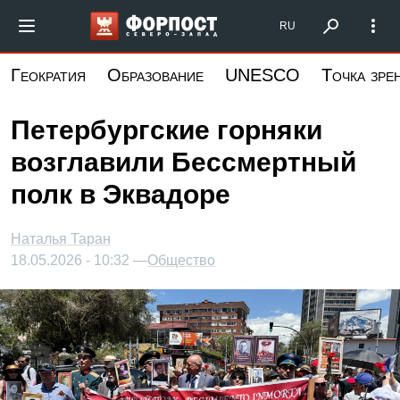
Перейти
Форпост Северо-Запад
RU
к
основному
Геократия
Образование
UNESCO
Точка зре
содержанию
Петербургские горняки
возглавили Бессмертный
полк в Эквадоре
Наталья Таран
18.05.2026 - 10:32 —
Общество