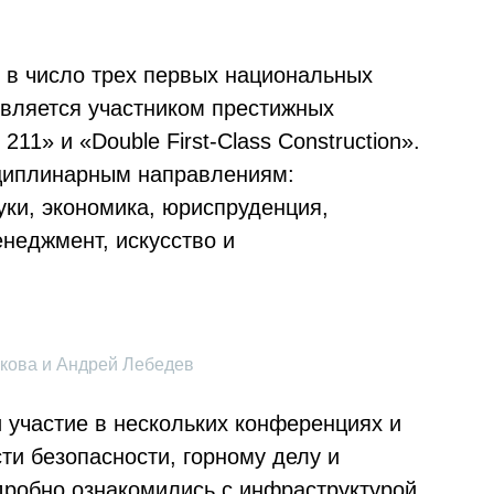
т в число трех первых национальных
является участником престижных
11» и «Double First-Class Construction».
сциплинарным направлениям:
уки, экономика, юриспруденция,
енеджмент, искусство и
кова и Андрей Лебедев
 участие в нескольких конференциях и
ти безопасности, горному делу и
одробно ознакомились с инфраструктурой