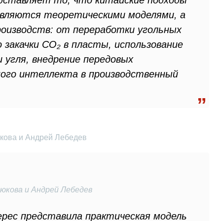
дставляет то, что китайские подходы
 являются теоретическими моделями, а
роизводств: от переработки угольных
 закачки CO₂ в пласты, использование
угля, внедрение передовых
ного интеллекта в производственный
кова и Андрей Лебедев
юкова и Андрей Лебедев
ерес представила практическая модель