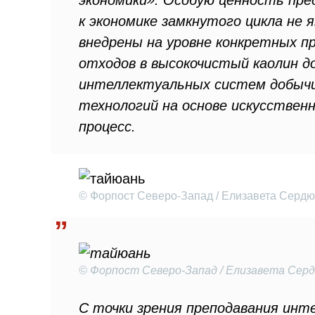
экономики». Особую ценность пре
к экономике замкнутого цикла не
внедрены на уровне конкретных п
отходов в высокочистый каолин до
интеллектуальных систем добычи 
технологий на основе искусствен
процесс.
© Форпост Северо-Запад / Елизавета Сердю
© Форпост Северо-Запад / Елизавета Серд
С точки зрения преподавания инт