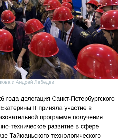
кова и Андрей Лебедев
26 года делегация Санкт-Петербургского
Екатерины II приняла участие в
азовательной программе получения
но-техническое развитие в сфере
азе Тайюаньского технологического