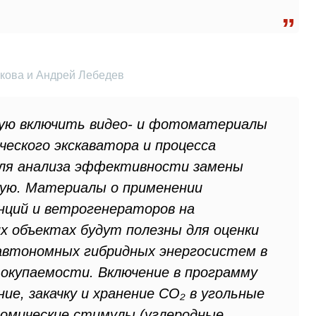
кова и Андрей Лебедев
рую включить видео- и фотоматериалы
еского экскаватора и процесса
 для анализа эффективности замены
кую. Материалы о применении
нций и ветрогенераторов на
 объектах будут полезны для оценки
автономных гибридных энергосистем в
окупаемости. Включение в программу
ие, закачку и хранение CO₂ в угольные
номические стимулы (углеродные