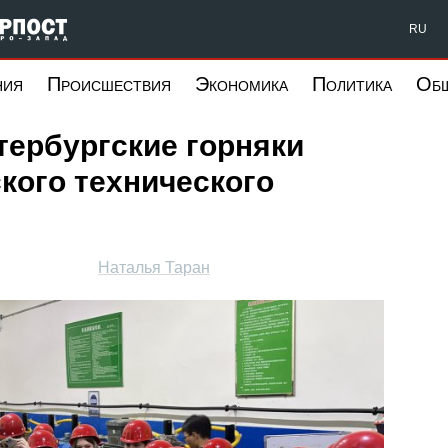
Форпост Северо-Запад
RU
ния
Происшествия
Экономика
Политика
Об
тербургские горняки
кого технического
Наталья Таран