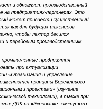
учает и обновляет производственный
ие на предприятиях-партнерах. Это
орый может привнести существенный
 так как для будущих инженеров
важно, чтобы лектор делился
ми и передовым производственным
на промышленные предприятия
зовать при актуализации
лин «Организация и управление
 применяются принципы Бережливого
вационными проектами» (изучение
химической технологии), а также при
уемых ДПК по «Экономике замкнутого