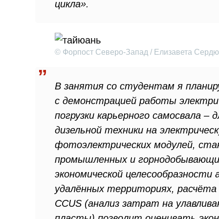
цикла».
© Форпост Северо-Запад / Елизавета Сердю
В занятия со студентам я плани
с демонстрацией работы электрич
погрузки карьерного самосвала –
дизельной техники на электричес
фотоэлектрических модулей, ста
промышленных и горнодобывающих
экономической целесообразности 
удалённых территориях, расчёта 
CCUS (анализ затрат на улавливан
пласты) позволит оценивать эко