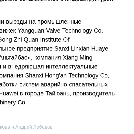
ли выезды на промышленные
вижек Yangquan Valve Technology Co,
ng Zhi Quan Institute Of
ольное предприятие Sanxi Linxian Huaye
«Аньтайбао», компания Xiang Ming
щая и внедряющая интеллектуальные
омпания Shanxi Hong’an Technology Co,
работки систем аварийно-спасательных
Huawei в городе Тайюань, производитель
hinery Co.
кова и Андрей Лебедев