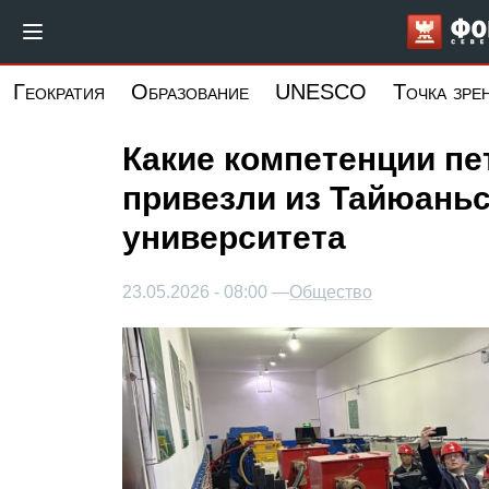
Перейти
к
основному
Геократия
Образование
UNESCO
Точка зре
содержанию
Какие компетенции пе
привезли из Тайюаньс
университета
23.05.2026 - 08:00 —
Общество