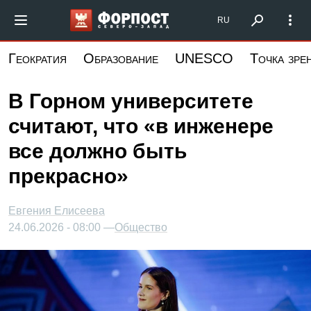
Перейти
Форпост Северо-Запад
RU
к
основному
Геократия
Образование
UNESCO
Точка зре
содержанию
В Горном университете
считают, что «в инженере
все должно быть
прекрасно»
Евгения Елисеева
24.06.2026 - 08:00 —
Общество