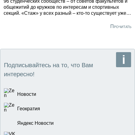
96 студенческих сообществ – от советов факультетов и
общежитий до кружков по интересам и спортивных
секций. «Стаж» у всех разный – кто-то существует уже
много лет, кто-то открылся всего несколько месяцев
назад. Но цель у всех одна – заинтересовать студентов,
Прочитать
«втянуть» их в жизнь вуза и внеучебную деятельность,
доказав, что студенческая жизнь – это не только лекции
и экзамены.
Подписывайтесь на то, что Вам
интересно!
Новости
Геократия
Яндекс Новости