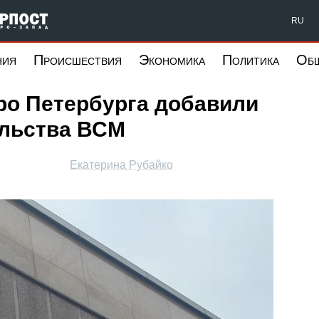
Форпост Северо-Запад
RU
ния
Происшествия
Экономика
Политика
Об
ро Петербурга добавили
ельства ВСМ
Екатерина Рубайко