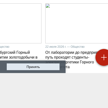
бщество
22 июля 2026 г. — Общество
бургский Горный
От лаборатории до предприятия: к
витии золотодобычи в
путь проходят студенты-
электроэнергетики Горного
Принять
университета
 2026 г. — Общество
19 июля 2026 г. — Общество
роходят студенческие
Как сохранить инженер
ики на предприятии-
мысль в эпоху тотально
ботчике систем
ИИ. Рабочая методика
ышленной
Санкт-Петербургского
атизации
Горного
 2026 г. — Экономика
16 июля 2026 г. — Общество