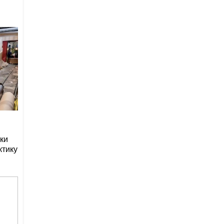
ки
ктику