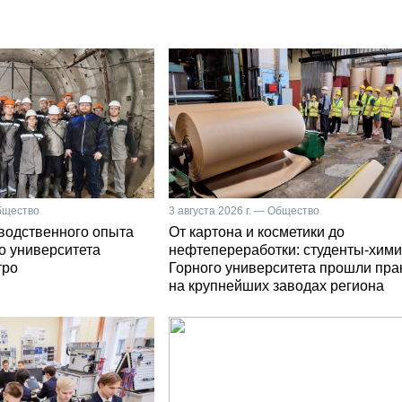
Общество
3 августа 2026 г. — Общество
зводственного опыта
От картона и косметики до
о университета
нефтепереработки: студенты-хими
тро
Горного университета прошли пра
на крупнейших заводах региона