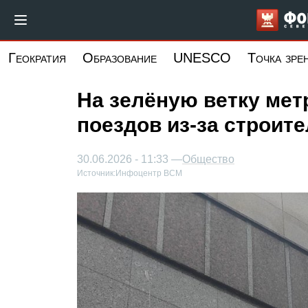
Перейти
к
основному
Геократия
Образование
UNESCO
Точка зре
содержанию
На зелёную ветку мет
поездов из-за строит
30.06.2026 - 11:33 —
Общество
Источник:
Инфоцентр ВСМ