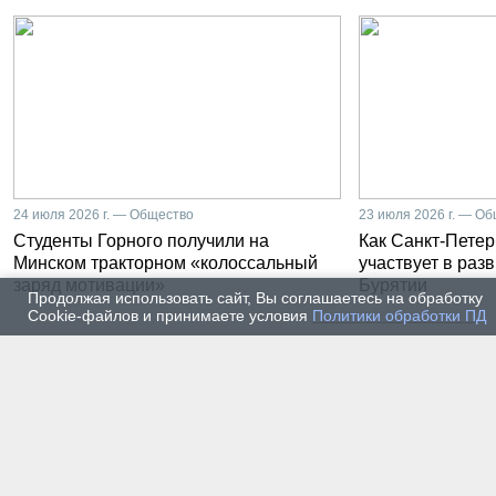
24 июля 2026 г. — Общество
23 июля 2026 г. — О
Студенты Горного получили на
Как Санкт-Петер
Минском тракторном «колоссальный
участвует в раз
заряд мотивации»
Бурятии
Продолжая использовать сайт, Вы соглашаетесь на обработку
Cookie-файлов и принимаете условия
Политики обработки ПД
20 июля 2026 г. — Общество
20 июля
Владимир Литвиненко - о
Как п
металлургах 21 века, как
практ
части сообщества горных
разра
инженеров
пром
автом
17 июля 2026 г. — Общество
16 июля