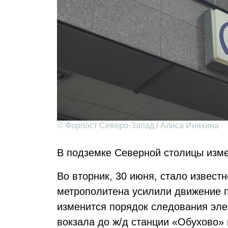
© Форпост Северо-Запад / Алиса Иняхина
В подземке Северной столицы изме
Во вторник, 30 июня, стало известн
метрополитена усилили движение по
изменится порядок следования элек
вокзала до ж/д станции «Обухово» 