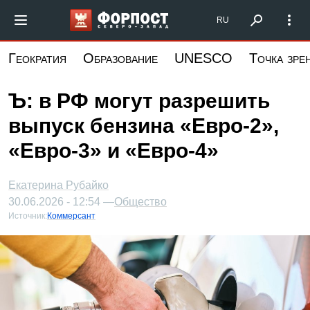
Перейти
Форпост Северо-Запад
RU
к
основному
Геократия
Образование
UNESCO
Точка зре
содержанию
Ъ: в РФ могут разрешить
выпуск бензина «Евро-2»,
«Евро-3» и «Евро-4»
Екатерина Рубайко
30.06.2026 - 12:54 —
Общество
Источник:
Коммерсант