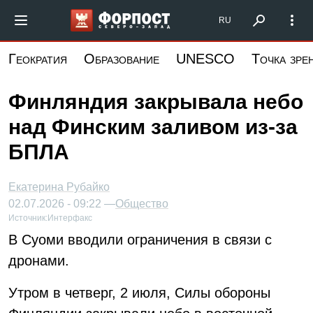
Перейти
Форпост Северо-Запад
RU
к
основному
Геократия
Образование
UNESCO
Точка зре
содержанию
Финляндия закрывала небо
над Финским заливом из-за
БПЛА
Екатерина Рубайко
02.07.2026 - 09:22 —
Общество
Источник:
Интерфакс
В Суоми вводили ограничения в связи с
дронами.
Утром в четверг, 2 июля, Силы обороны