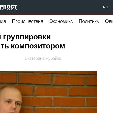
Форпост Северо-Запад
RU
ния
Происшествия
Экономика
Политика
Об
 группировки
ать композитором
Екатерина Рубайко