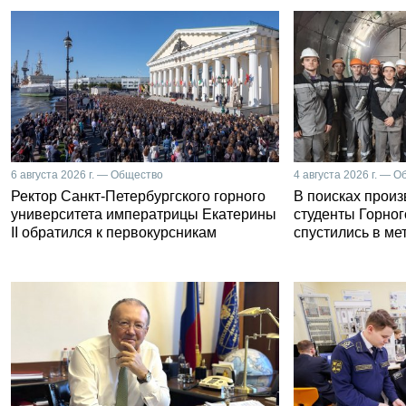
6 августа 2026 г. — Общество
4 августа 2026 г. — 
Ректор Санкт-Петербургского горного
В поисках прои
университета императрицы Екатерины
студенты Горног
II обратился к первокурсникам
спустились в ме