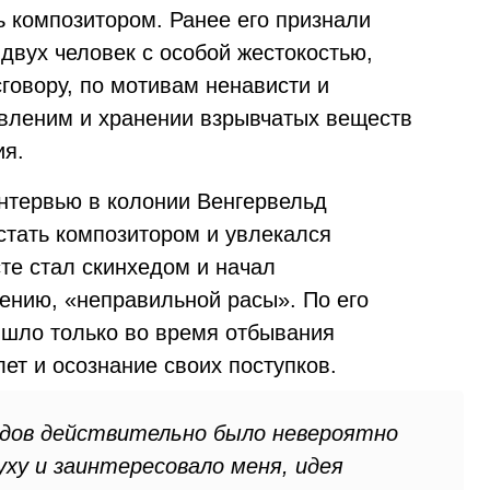
ть композитором. Ранее его признали
вух человек с особой жестокостью,
говору, по мотивам ненависти и
овленим и хранении взрывчатых веществ
ия.
нтервью в колонии Венгервельд
 стать композитором и увлекался
те стал скинхедом и начал
нению, «неправильной расы». По его
ишло только во время отбывания
лет и осознание своих поступков.
дов действительно было невероятно
уху и заинтересовало меня, идея