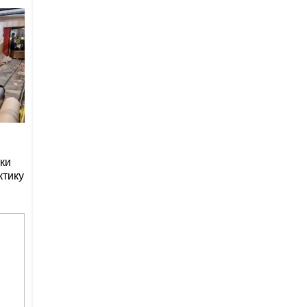
ки
ктику