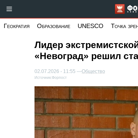
Перейти
к
основному
Геократия
Образование
UNESCO
Точка зре
содержанию
Лидер экстремистской
«Невоград» решил ст
02.07.2026 - 11:55 —
Общество
Источник:
Форпост