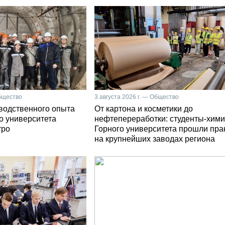
Общество
3 августа 2026 г. — Общество
зводственного опыта
От картона и косметики до
о университета
нефтепереработки: студенты-хими
тро
Горного университета прошли пра
на крупнейших заводах региона