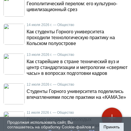
Геополитический перелом: его культурно-
цивилизационный срез
14 июля 2026 г. — Общество
Как студенты Горного университета
проходили технологическую практику на
Кольском полуострове
13 июля 2026 г. — Общество
Как старейшие в стране технический вуз и
центр стандартизации и метрологии «сверяют
часы» в вопросах подготовки кадров
12 июля 2026 г. — Общество
Студенты Горного университета поделились
впечатлениями после практики на «КАМАЗе»
11 июля 2026 г. — Общество
Принцип мотивации молодых
Продолжая использовать сайт, Вы
преподавателей в университетах
соглашаетесь на обработку Cookie-файлов и
Принять