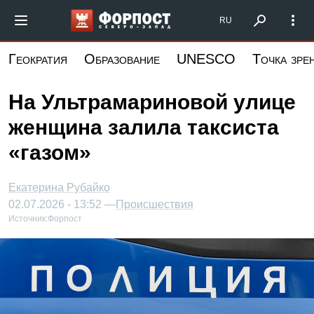
Перейти
Форпост Северо-Запад
RU
к
основному
Геократия
Образование
UNESCO
Точка зре
содержанию
На Ультрамариновой улице
женщина залила таксиста
«газом»
Екатерина Рубайко
02.07.2026 - 13:52 —
Происшествия
Источник:
Форпост