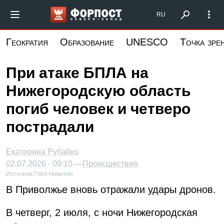
Перейти
Форпост Северо-Запад
RU
к
основному
Геократия
Образование
UNESCO
Точка зре
содержанию
При атаке БПЛА на
Нижегородскую область
погиб человек и четверо
пострадали
Екатерина Рубайко
02.07.2026 - 09:10 —
Происшествия
Источник:
Глеб Никитин
В Приволжье вновь отражали удары дронов.
В четверг, 2 июля, с ночи Нижегородская