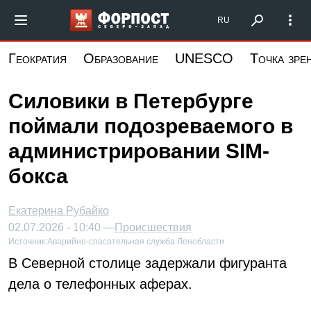
Перейти
Форпост Северо-Запад
RU
к
основному
Геократия
Образование
UNESCO
Точка зре
содержанию
Силовики в Петербурге
поймали подозреваемого в
администрировании SIM-
бокса
Екатерина Рубайко
02.07.2026 - 10:40 —
Происшествия
Источник:
Аварийно-спасательная служба Ленобласти
В Северной столице задержали фигуранта
дела о телефонных аферах.