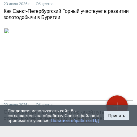
23 июля 2026 г. — Общество
Как Санкт-Петербургский Горный участвует в развитии
золотодобычи в Бурятии
22 июля 2026 г. — Общество
Продолжая использовать сайт, Вы
От лаборатории до предприятия: какой путь проходят
соглашаетесь на обработку Cookie-файлов и
Принять
студенты-электроэнергетики Горного университета
принимаете условия
Политики обработки ПД
20 июля 2026 г. — Общество