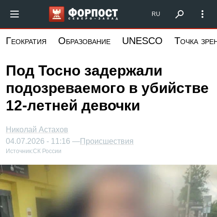
Перейти
Форпост Северо-Запад
RU
к
основному
Геократия
Образование
UNESCO
Точка зре
содержанию
Под Тосно задержали
подозреваемого в убийстве
12-летней девочки
Николай Астахов
04.07.2026 - 11:16 —
Происшествия
Источник:
СК России