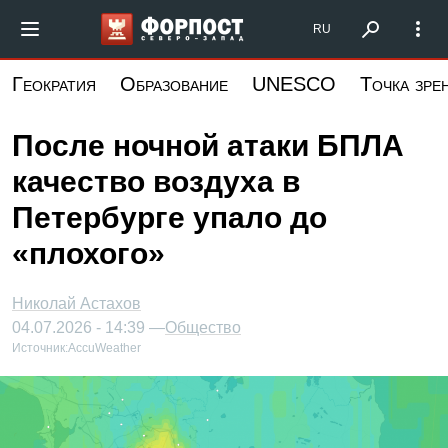
Перейти
Форпост Северо-Запад
RU
к
основному
Геократия
Образование
UNESCO
Точка зре
содержанию
После ночной атаки БПЛА
качество воздуха в
Петербурге упало до
«плохого»
Николай Астахов
04.07.2026 - 14:39 —
Общество
Источник:
AccuWeather