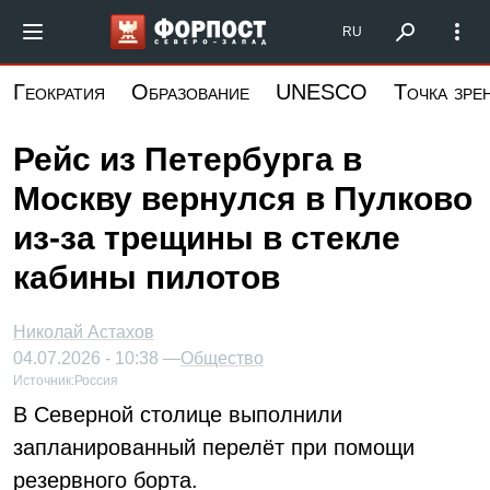
Перейти
Форпост Северо-Запад
RU
к
основному
Геократия
Образование
UNESCO
Точка зре
содержанию
Рейс из Петербурга в
Москву вернулся в Пулково
из-за трещины в стекле
кабины пилотов
Николай Астахов
04.07.2026 - 10:38 —
Общество
Источник:
Россия
В Северной столице выполнили
запланированный перелёт при помощи
резервного борта.