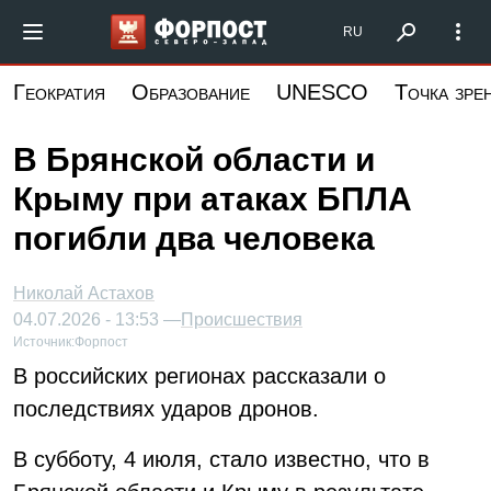
Перейти
Форпост Северо-Запад
RU
к
основному
Геократия
Образование
UNESCO
Точка зре
содержанию
В Брянской области и
Крыму при атаках БПЛА
погибли два человека
Николай Астахов
04.07.2026 - 13:53 —
Происшествия
Источник:
Форпост
В российских регионах рассказали о
последствиях ударов дронов.
В субботу, 4 июля, стало известно, что в