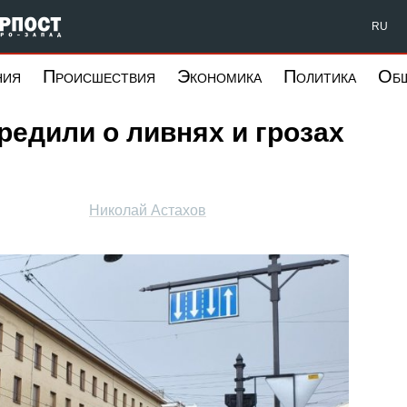
Форпост Северо-Запад
RU
ния
Происшествия
Экономика
Политика
Об
едили о ливнях и грозах
Николай Астахов