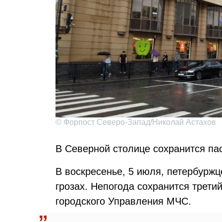
© Форпост Северо-Запад/Николай Астахов
В Северной столице сохранится па
В воскресенье, 5 июля, петербуржц
грозах. Непогода сохранится трети
городского Управления МЧС.