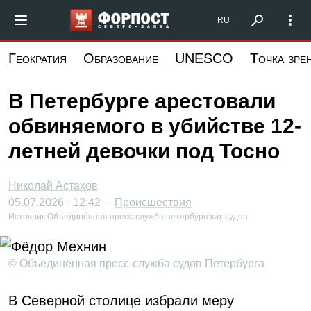
Перейти
Форпост Северо-Запад
RU
к
основному
Геократия
Образование
UNESCO
Точка зре
содержанию
В Петербурге арестовали
обвиняемого в убийстве 12-
летней девочки под Тосно
Николай Астахов
05.07.2026 - 12:42 —
Происшествия
Источник:
Объединённая пресс-служба петербургских судов
© Объединённая пресс-служба судов Петербурга
В Северной столице избрали меру