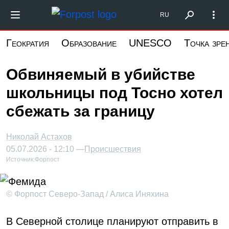
Перейти
Форпост Северо-Запад
RU
к
основному
Геократия
Образование
UNESCO
Точка зре
содержанию
Обвиняемый в убийстве
школьницы под Тосно хотел
сбежать за границу
Николай Астахов
05.07.2026 - 12:10 —
Происшествия
Источник:
Форпост
© Форпост Северо-Запад / Алиса Иняхина
В Северной столице планируют отправить в