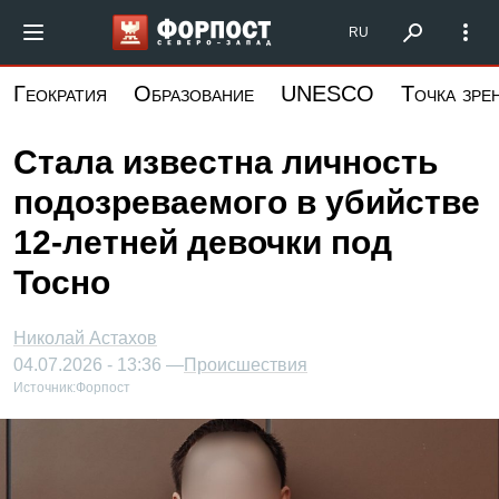
Перейти
Форпост Северо-Запад
RU
к
основному
Геократия
Образование
UNESCO
Точка зре
содержанию
Стала известна личность
подозреваемого в убийстве
12-летней девочки под
Тосно
Николай Астахов
04.07.2026 - 13:36 —
Происшествия
Источник:
Форпост