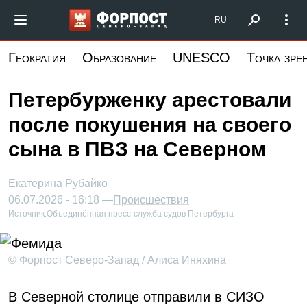
Перейти
Форпост Северо-Запад
RU
к
основному
Геократия
Образование
UNESCO
Точка зре
содержанию
Петербурженку арестовали
после покушения на своего
сына в ПВЗ на Северном
Екатерина Рубайко
06.07.2026 - 16:18 —
Происшествия
Источник:
Объединённая пресс-служба судов Петербурга
© Форпост Северо-Запад / Алиса Иняхина
В Северной столице отправили в СИЗО