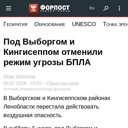
Перейти
Форпост Северо-Запад
RU
к
основному
Геократия
Образование
UNESCO
Точка зре
содержанию
Под Выборгом и
Кингисеппом отменили
режим угрозы БПЛА
Иван Шолохов
06.07.2026 - 10:32 —
Происшествия
Источник:
Telegram/Александр Дрозденко
В Выборгском и Кингисеппском районах
Ленобласти перестала действовать
воздушная опасность.