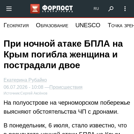
Перейти
Форпост Северо-Запад
RU
к
основному
Геократия
Образование
UNESCO
Точка зре
содержанию
При ночной атаке БПЛА на
Крым погибла женщина и
пострадали двое
Екатерина Рубайко
06.07.2026 - 10:08 —
Происшествия
Источник:
Сергей Аксёнов
На полуострове на черноморском побережье
выясняют обстоятельства ЧП с дронами.
В понедельник, 6 июля, стало известно, что