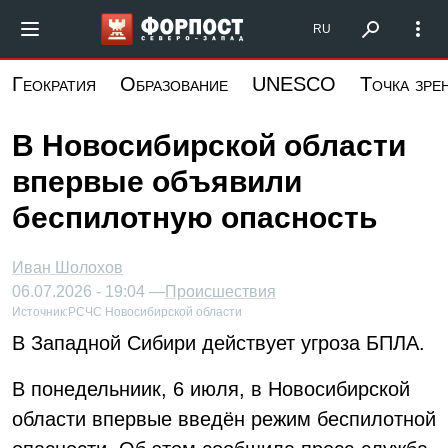
Перейти
Форпост Северо-Запад
RU
к
основному
Геократия
Образование
UNESCO
Точка зре
содержанию
В Новосибирской области
впервые объявили
беспилотную опасность
Иван Шолохов
06.07.2026 - 19:04 —
Происшествия
Источник:
РСЧС Новосибирской области
В Западной Сибири действует угроза БПЛА.
В понедельниик, 6 июля, в Новосибирской
области впервые введён режим беспилотной