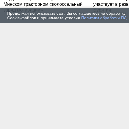
Минском тракторном «колоссальный
участвует в раз
заряд мотивации»
Бурятии
Продолжая использовать сайт, Вы соглашаетесь на обработку
Cookie-файлов и принимаете условия
Политики обработки ПД
20 июля 2026 г. — Общество
20 июля
Владимир Литвиненко - о
Как п
металлургах 21 века, как
практ
части сообщества горных
разра
инженеров
пром
автом
17 июля 2026 г. — Общество
16 июля
В Горном университете
Произ
Петербурга выпустили
Росси
первых инженеров нового
украи
поколения
14 июля 2026 г. — Общество
13 июля
Как студенты Горного
Как с
университета проходили
техни
технологическую практику
станд
на Кольском полуострове
метро
в воп