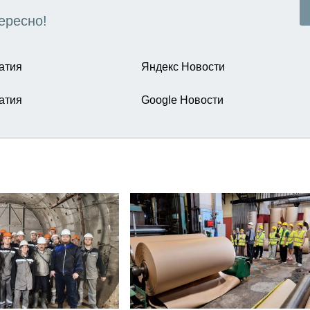
ересно!
атия
Яндекс Новости
атия
Google Новости