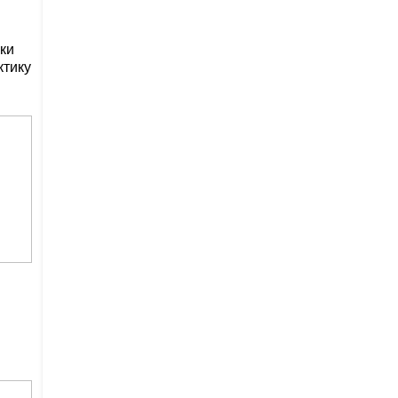
ки
ктику