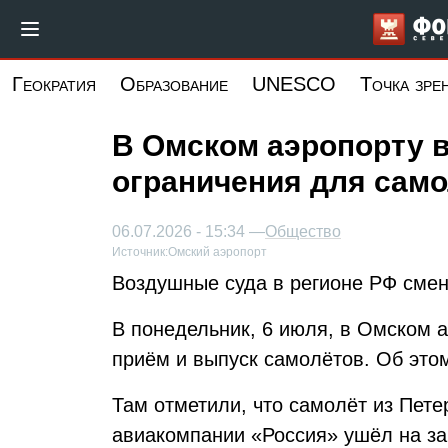
Перейти
к
основному
Геократия
Образование
UNESCO
Точка зре
содержанию
В Омском аэропорту 
ограничения для само
06.07.2026 - 15:34 —
Общество
Источник:
Омский аэропорт
Воздушные суда в регионе РФ смени
В понедельник, 6 июля, в Омском 
приём и выпуск самолётов. Об это
Там отметили, что самолёт из Пете
авиакомпании «Россия» ушёл на за