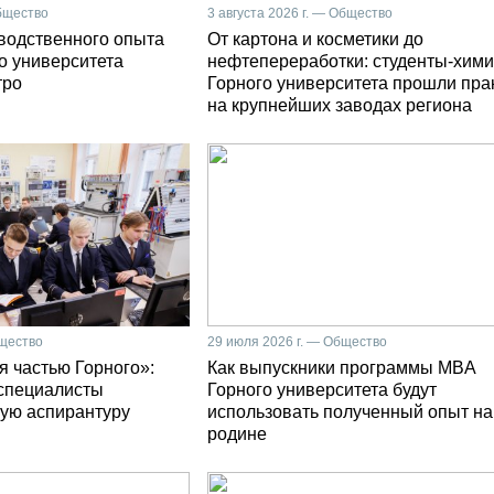
Общество
3 августа 2026 г. — Общество
зводственного опыта
От картона и косметики до
о университета
нефтепереработки: студенты-хими
тро
Горного университета прошли пра
на крупнейших заводах региона
бщество
29 июля 2026 г. — Общество
я частью Горного»:
Как выпускники программы MBA
специалисты
Горного университета будут
ую аспирантуру
использовать полученный опыт на
родине