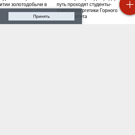
витии золотодобычи в
путь проходят студенты-
электроэнергетики Горного
Принять
университета
 2026 г. — Общество
19 июля 2026 г. — Общество
роходят студенческие
Как сохранить инженер
ики на предприятии-
мысль в эпоху тотально
ботчике систем
ИИ. Рабочая методика
ышленной
Санкт-Петербургского
атизации
Горного
 2026 г. — Экономика
16 июля 2026 г. — Общество
водству бензина в
Геополитический перел
и мешают не только
его культурно-
нские беспилотники
цивилизационный срез
 2026 г. — Общество
12 июля 2026 г. — Общество
тарейшие в стране
Студенты Горного
ческий вуз и центр
университета поделили
артизации и
впечатлениями после
логии «сверяют часы»
практики на «КАМАЗе»
росах подготовки