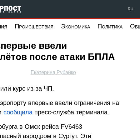
Форпост Северо-Запад
RU
ния
Происшествия
Экономика
Политика
Об
впервые ввели
лётов после атаки БПЛА
Екатерина Рубайко
ли курс из-за ЧП.
аэропорту впервые ввели ограничения на
м
сообщила
пресс-служба терминала.
рбурга в Омск рейса FV6463
пасный аэродром в Сургут. Эти