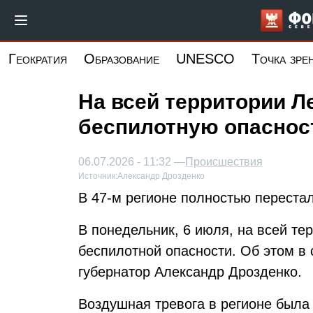
Перейти
к
основному
Геократия
Образование
UNESCO
Точка зре
содержанию
На всей территории Л
беспилотную опаснос
06.07.2026 - 11:32 —
Происшествия
Источник:
Александр Дрозденко
В 47-м регионе полностью переста
В понедельник, 6 июля, на всей те
беспилотной опасности. Об этом в
губернатор Александр Дрозденко.
Воздушная тревога в регионе была 