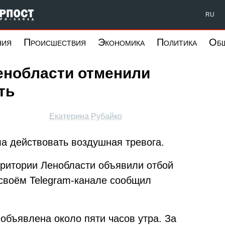
Форпост Северо-Запад
RU
ния
Происшествия
Экономика
Политика
Об
енобласти отменили
ть
Екатерина Рубайко
ла действовать воздушная тревога.
рритории Ленобласти объявили отбой
 своём Telegram-канале сообщил
объявлена около пяти часов утра. За