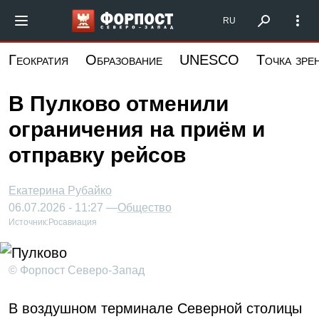
Перейти
Форпост Северо-Запад
RU
к
основному
Геократия
Образование
UNESCO
Точка зре
содержанию
В Пулково отменили
ограничения на приём и
отправку рейсов
Екатерина Рубайко
06.07.2026 - 11:27 —
Общество
Источник:
Росавиация
© Форпост Северо-Запад
В воздушном терминале Северной столицы